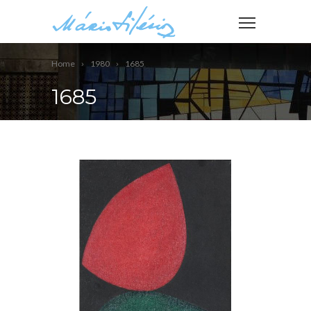
Home
1980
1685
1685