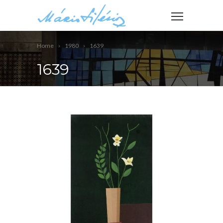
Home
1980
1639
1639