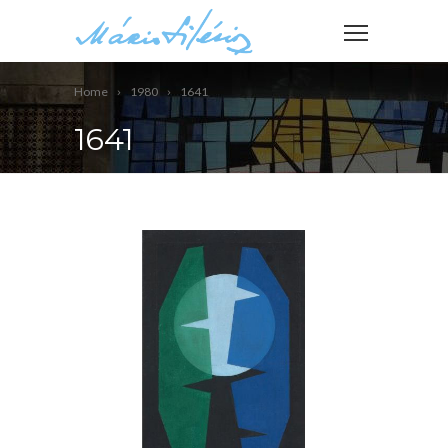
Home
1980
1641
1641