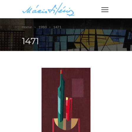
Home
1980
1471
1471