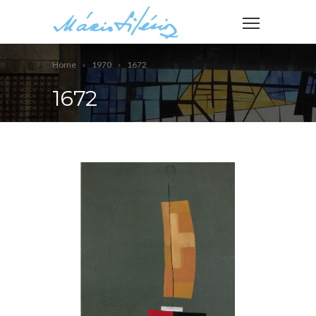
Home
1970
1672
1672