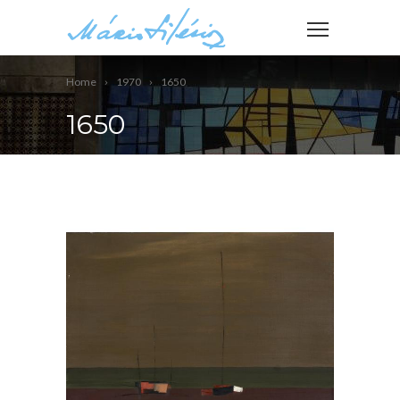
Home
1970
1650
1650