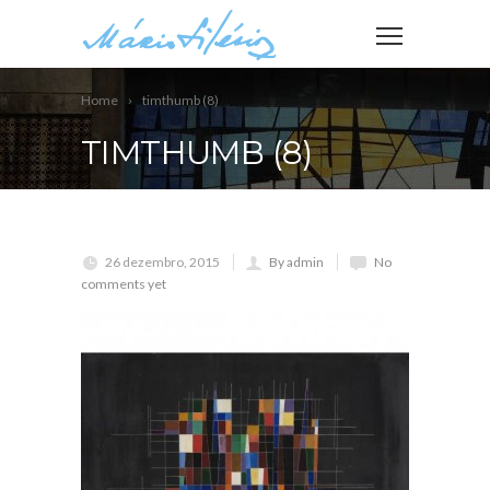
Home
timthumb (8)
TIMTHUMB (8)
26 dezembro, 2015
By admin
No
comments yet