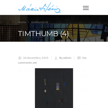
Home
timthumb (4)
TIMTHUMB (4)
26 dezembro, 2015
By admin
No
comments yet