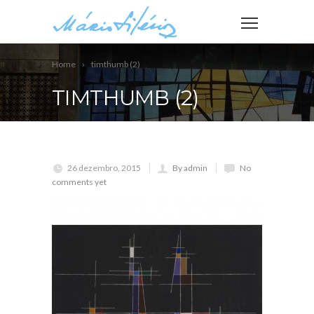
Home
timthumb (2)
TIMTHUMB (2)
26 dezembro, 2015
By admin
No
comments yet