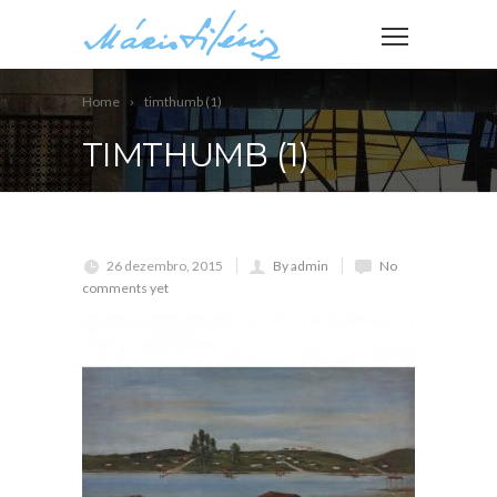
Home
timthumb (1)
TIMTHUMB (1)
26 dezembro, 2015
By admin
No
comments yet