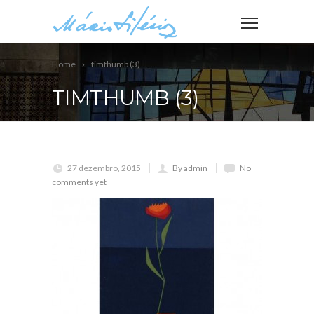
Home
timthumb (3)
TIMTHUMB (3)
27 dezembro, 2015
By admin
No
comments yet