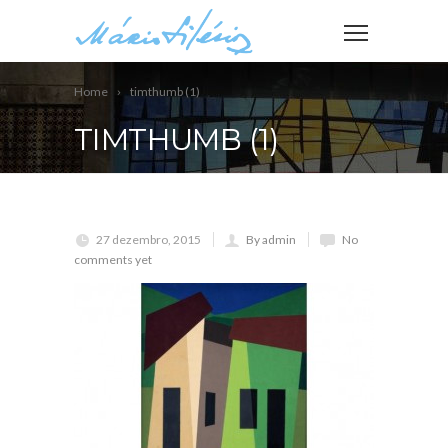
Home
timthumb (1)
TIMTHUMB (1)
27 dezembro, 2015
By admin
No
comments yet