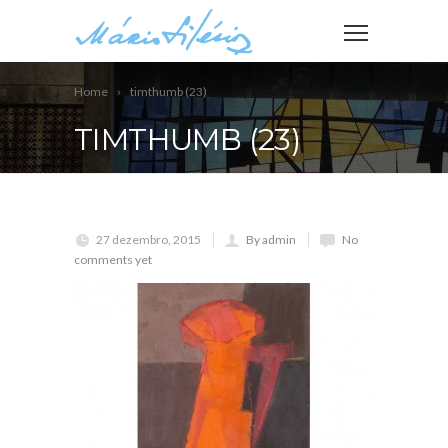
Home
timthumb (23)
TIMTHUMB (23)
27 dezembro, 2015
By admin
No
comments yet