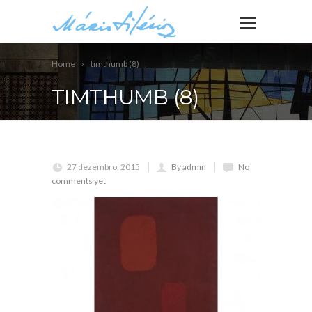
Home
timthumb (8)
TIMTHUMB (8)
27 dezembro, 2015
By admin
No
comments yet