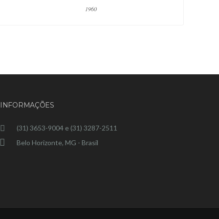
1960
INFORMAÇÕES
(31) 3653-9004 e (31) 3287-2511
Belo Horizonte, MG - Brasil