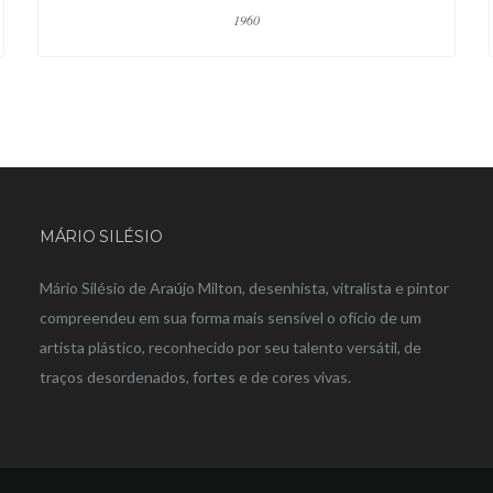
1960
MÁRIO SILÉSIO
Mário Silésio de Araújo Milton, desenhista, vitralista e pintor
compreendeu em sua forma mais sensível o ofício de um
artista plástico, reconhecido por seu talento versátil, de
traços desordenados, fortes e de cores vivas.