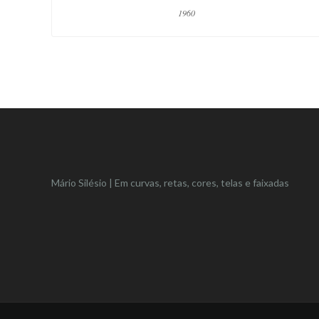
1960
Mário Silésio | Em curvas, retas, cores, telas e faixadas