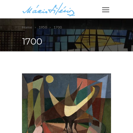
Home
1950
1700
1700